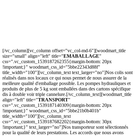
[/vc_column][vc_column offset="vc_col-md-6"][woodmart_title
size="small" align="left" title="
EMABALLAGE
"
css=".vc_custom_1539187262355{margin-bottom: 20px
!important;}" woodmart_css_id="5bbe22343d88f"
title_width="100"][vc_column_text text_larger="no"]Nos colis sont
réalisés dans nos locaux ce qui nous permet de nous assurer de la
meilleure qualité d'emballage possible. Les pompes hydrauliques et
produits de plus de 5 kg sont emballées dans des cartons spécifique
dis à double voir triple cannelure.[/vc_column_text][woodmart_title
align="left" title="
TRANSPORT
"
css=".vc_custom_1539187140309{margin-bottom: 20px
!important;}" woodmart_css_id="5bbe21b0b401b"
title_width="100"][vc_column_text
css=".vc_custom_1539187682202{margin-bottom: 30px
!important;}" text_larger="no"]Nos transporteur sont sélectionnés
pour la qualité de leurs prestations. Les accords que nous avons