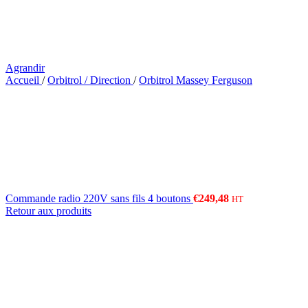
Agrandir
Accueil
/
Orbitrol / Direction
/
Orbitrol Massey Ferguson
Commande radio 220V sans fils 4 boutons
€
249,48
HT
Retour aux produits