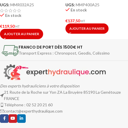
UGS:
MMR032A25
UGS:
MMP400A25
En stock
En stock
€
137,50
HT
€
119,50
HT
AJOUTER AU PANIER
AJOUTER AU PANIER
FRANCO DE PORT DÈS 1500€ HT
Transport Express : Chronopost, Geodis, Colissimo
Des experts hydrauliciens à votre disposition
21 Route de la Roche sur Yon ZA La Bruyère 85190 La Genétouze
FRANCE
Téléphone : 02 52 20 21 60
contact@experthydraulique.com