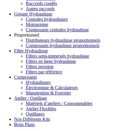
Raccords coudés
Autres raccords
Groupe Hydraulique
Centrales hydrauliques
Motopompe
Composants centrales hydraulique
Proportionnel
Distributeurs hydraulique proportionnels
Composants hydraulique proportionnels
Filtre Hydraulique
Filtres semi-immergés hydraulique
Filtres en ligne hydraulique
Filtres pression
Filtres par référence
Composants
Hydrauliques
Électronique & Calculateurs
Manutention & Forestier
Atelier / Outillage
Matériels d’ateliers / Consommables
Atelier Flexibles
Outillages
Nos Différents Kits
Bons Plans