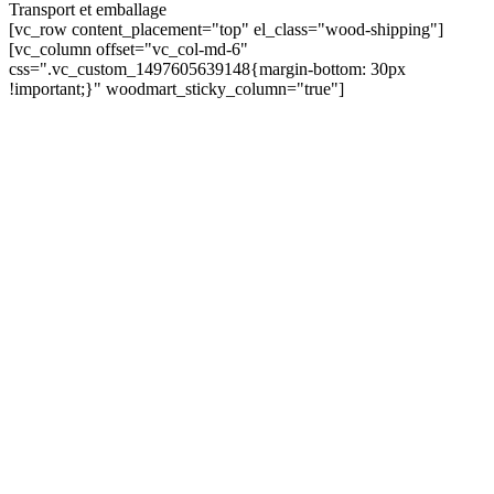
Transport et emballage
[vc_row content_placement="top" el_class="wood-shipping"]
[vc_column offset="vc_col-md-6"
css=".vc_custom_1497605639148{margin-bottom: 30px
!important;}" woodmart_sticky_column="true"]