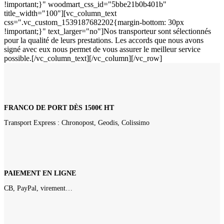
!important;}" woodmart_css_id="5bbe21b0b401b"
title_width="100"][vc_column_text
css=".vc_custom_1539187682202{margin-bottom: 30px
!important;}" text_larger="no"]Nos transporteur sont sélectionnés
pour la qualité de leurs prestations. Les accords que nous avons
signé avec eux nous permet de vous assurer le meilleur service
possible.[/vc_column_text][/vc_column][/vc_row]
FRANCO DE PORT DÈS 1500€ HT
Transport Express : Chronopost, Geodis, Colissimo
PAIEMENT EN LIGNE
CB, PayPal, virement…