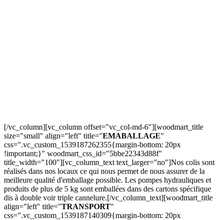
[/vc_column][vc_column offset="vc_col-md-6"][woodmart_title
size="small" align="left" title="
EMABALLAGE
"
css=".vc_custom_1539187262355{margin-bottom: 20px
!important;}" woodmart_css_id="5bbe22343d88f"
title_width="100"][vc_column_text text_larger="no"]Nos colis sont
réalisés dans nos locaux ce qui nous permet de nous assurer de la
meilleure qualité d'emballage possible. Les pompes hydrauliques et
produits de plus de 5 kg sont emballées dans des cartons spécifique
dis à double voir triple cannelure.[/vc_column_text][woodmart_title
align="left" title="
TRANSPORT
"
css=".vc_custom_1539187140309{margin-bottom: 20px