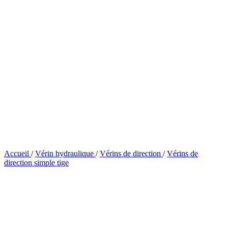
Accueil
/
Vérin hydraulique
/
Vérins de direction
/
Vérins de
direction simple tige