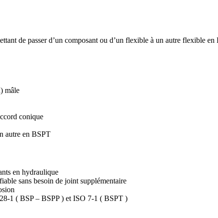
FILTRES HYDRAULIQU
tant de passer d’un composant ou d’un flexible à un autre flexible en
FILTRES EN LIGNE
FI
Filtres en ligne
Filtres p
d) mâle
Cartouche de rechange de filtre en
ligne
raccord conique
 un autre en BSPT
ants en hydraulique
iable sans besoin de joint supplémentaire
osion
228-1 ( BSP – BSPP ) et ISO 7-1 ( BSPT )
KITS HYDRAULIQUES