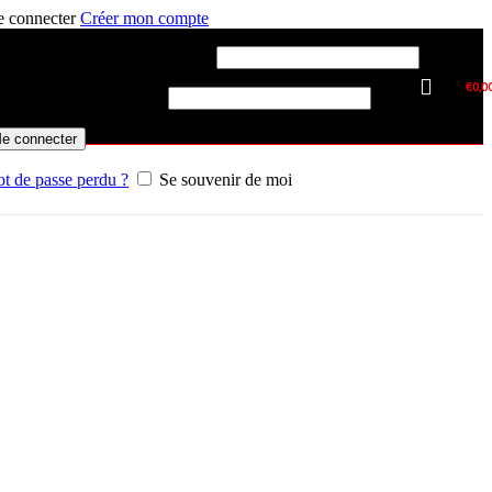
 connecter
Créer mon compte
RS
entifiant ou e-mail
*
Obligatoire
€
0,0
t de passe
*
Obligatoire
COUPLEURS
e connecter
t de passe perdu ?
Se souvenir de moi
Push Pull ISO-A
Face Plane ISO-F
Coupleurs à visser
Coupleurs passe-cloison
Coupleurs frein de remorque
Kits pour distributeur
Manchons grippe
Protections coupleurs