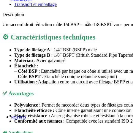
Transport et emballage
Description
Un raccord droit réduction mâle 1/4 BSP – mâle 1/8 BSPT vous permet
FILTRES SEMI-
⚙️
Caractéristiques techniques
IMMERGÉS
Type de filetage A
: 1/4″ BSP (BSPP) mâle
Filtres semi-immergés
Type de filetage B
: 1/8″ BSPT (British Standard Pipe Tapere
Matériau
: Acier galvanisé
Cartouche de rechange de filtre
Étanchéité
:
semi-immergés
–
Côté BSP
: Etanchéité par bague ou cône si utilisé avec un 
–
Côté BSPT
: Etanchéité conique (étanche sans joint)
Utilisation
: Adaptation entre un circuit avec filetage BSPP et
✅
Avantages
CONSULTER UN EXPERT
Polyvalence
: Permet de raccorder deux types de filetages cour
Étanchéité efficace :
Cône interne garantissant une connexion f
Haute résistance :
Acier galvanisé robuste et résistant à la corr
NOS KITS
Conformité aux normes
: Compatible avec les standard ISO 
🚜
Applications