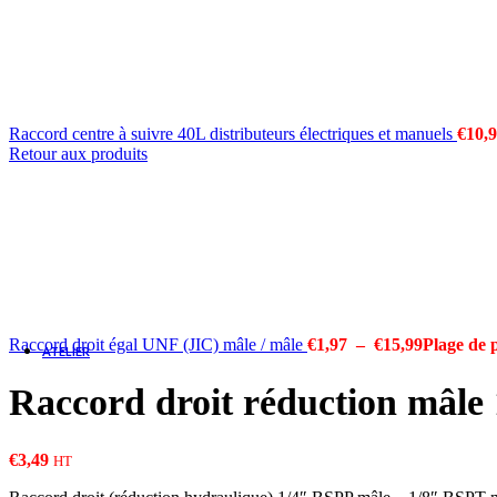
Radiateurs
Diviseurs & Régulateurs de débit
Multiplicateurs & Réducteurs
Raccord centre à suivre 40L distributeurs électriques et manuels
€
10,
Vannes
Retour aux produits
Appareils de mesure et de contrôle (capteurs
CONSULTER UN EXPERT
Raccord droit égal UNF (JIC) mâle / mâle
€
1,97
–
€
15,99
Plage de p
ATELIER
Raccord droit réduction mâle
€
3,49
HT
MATÉRIELS D'ATELIERS & 