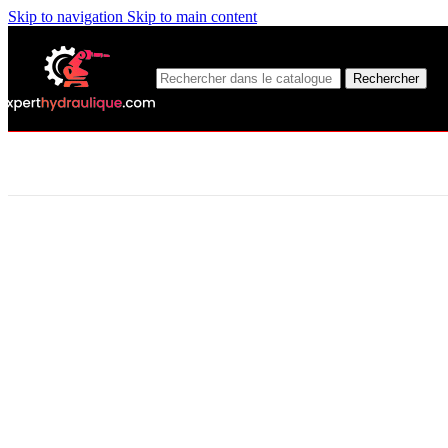
Skip to navigation
Skip to main content
Rechercher
FLEXIBLE ÉQUIPÉ
BSP
Coudé Femelle - Coudé Femelle
Droit Femelle - Droit Femelle
Droit Mâle - Droit Femelle
Droit Mâle - Coudé Femelle
Droit Femelle - Coudé Femelle
MÉTRIQUE L
Coudé Femelle - Coudé Femelle
Droit Mâle - Droit Mâle