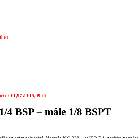
Kit Remplacement
Réservoirs & Accessoires
Transmission Hydr
Limiteurs de pression
Kit Remplacement j
modèle LK1
Valves et clapets
Kit Remplacement c
98
HT
Accumulateurs
JCB 8080
)
rix : €1,97 à €15,99
HT
ATELIER & OUTILLAGE
 1/4 BSP – mâle 1/8 BSPT
CONSOMMABLES
AT