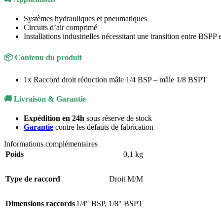
Systèmes hydrauliques et pneumatiques
Circuits d’air comprimé
POMPES
Installations industrielles nécessitant une transition entre BSPP
📦
Contenu du produit
Kits pompes multiplicateurs
1x Raccord droit réduction mâle 1/4 BSP – mâle 1/8 BSPT
Kits pompes contre paliers
🚚
Livraison & Garantie
Expédition en 24h
sous réserve de stock
Garantie
contre les défauts de fabrication
DISTRIBUTEURS
Informations complémentaires
Poids
0,1 kg
Kits chargeurs
Type de raccord
Droit M/M
Kits chargeurs proportionnels
Dimensions raccords
1/4″ BSP
,
1/8″ BSPT
Kits distributeurs électrique +
radiocommande