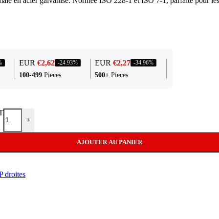
e en acier galvanisé. Normée ISO 228-1 et ISO 7-1, parfaite pour les 
Machine
Presses à
Dénudeu
EUR
€
2,62
EUR
€
2,27
%
-24.93%
-34.96%
100-499
Pieces
500+
Pieces
Kits embout
Kits emb
PT
Kits sert
+
AJOUTER AU PANIER
 droites