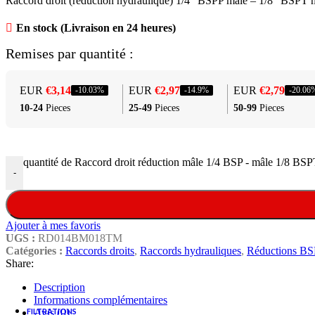
Raccord droit (réduction hydraulique) 1/4″ BSPP mâle – 1/8″ BSPT mâl
En stock (Livraison en 24 heures)
Huile hydraulique
Remises par quantité :
Graisse & Nettoyant frein
Appareils de mesure & Tarage
EUR
€
3,14
EUR
€
2,97
EUR
€
2,79
-10.03%
-14.9%
-20.06
Joints & Mallettes
10-24
Pieces
25-49
Pieces
50-99
Pieces
Outillages
Visserie
quantité de Raccord droit réduction mâle 1/4 BSP - mâle 1/8 BS
-
Ajouter à mes favoris
UGS :
RD014BM018TM
Catégories :
Raccords droits
,
Raccords hydrauliques
,
Réductions BSP
Share:
CONSULTER UN EXPERT
Description
Informations complémentaires
Avis (0)
FILTRATIONS