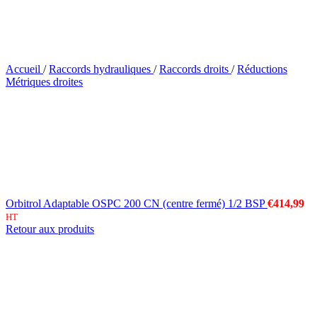
Accueil
/
Raccords hydrauliques
/
Raccords droits
/
Réductions
Métriques droites
Orbitrol Adaptable OSPC 200 CN (centre fermé) 1/2 BSP
€
414,99
HT
Retour aux produits