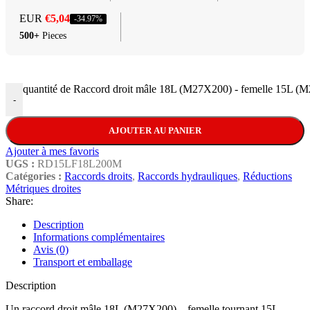
EUR
€
5,04
-34.97%
500+
Pieces
quantité de Raccord droit mâle 18L (M27X200) - femelle 15L (
-
AJOUTER AU PANIER
Ajouter à mes favoris
UGS :
RD15LF18L200M
Catégories :
Raccords droits
,
Raccords hydrauliques
,
Réductions
Métriques droites
Share:
Description
Informations complémentaires
Avis (0)
Transport et emballage
Description
Un raccord droit mâle 18L (M27X200) – femelle tournant 15L