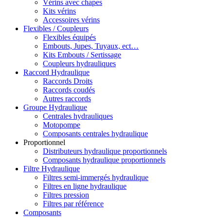
Vérins avec chapes
Kits vérins
Accessoires vérins
Flexibles / Coupleurs
Flexibles équipés
Embouts, Jupes, Tuyaux, ect…
Kits Embouts / Sertissage
Coupleurs hydrauliques
Raccord Hydraulique
Raccords Droits
Raccords coudés
Autres raccords
Groupe Hydraulique
Centrales hydrauliques
Motopompe
Composants centrales hydraulique
Proportionnel
Distributeurs hydraulique proportionnels
Composants hydraulique proportionnels
Filtre Hydraulique
Filtres semi-immergés hydraulique
Filtres en ligne hydraulique
Filtres pression
Filtres par référence
Composants