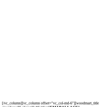
[/vc_column][vc_column offset="vc_col-md-6"][woodmart_title