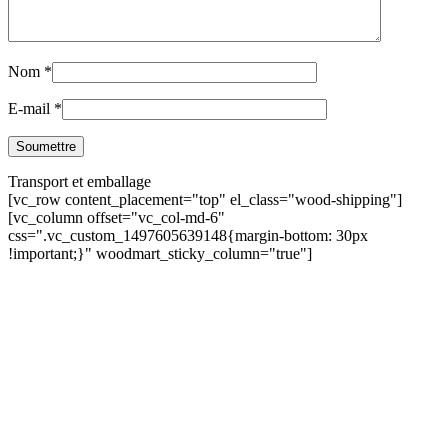
Nom
*
E-mail
*
Transport et emballage
[vc_row content_placement="top" el_class="wood-shipping"]
[vc_column offset="vc_col-md-6"
css=".vc_custom_1497605639148{margin-bottom: 30px
!important;}" woodmart_sticky_column="true"]