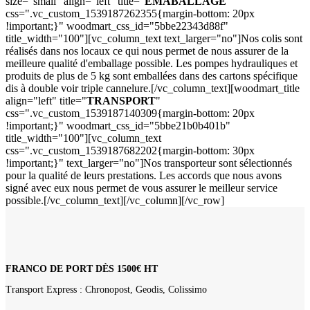
size="small" align="left" title="
EMABALLAGE
"
css=".vc_custom_1539187262355{margin-bottom: 20px
!important;}" woodmart_css_id="5bbe22343d88f"
title_width="100"][vc_column_text text_larger="no"]Nos colis sont
réalisés dans nos locaux ce qui nous permet de nous assurer de la
meilleure qualité d'emballage possible. Les pompes hydrauliques et
produits de plus de 5 kg sont emballées dans des cartons spécifique
dis à double voir triple cannelure.[/vc_column_text][woodmart_title
align="left" title="
TRANSPORT
"
css=".vc_custom_1539187140309{margin-bottom: 20px
!important;}" woodmart_css_id="5bbe21b0b401b"
title_width="100"][vc_column_text
css=".vc_custom_1539187682202{margin-bottom: 30px
!important;}" text_larger="no"]Nos transporteur sont sélectionnés
pour la qualité de leurs prestations. Les accords que nous avons
signé avec eux nous permet de vous assurer le meilleur service
possible.[/vc_column_text][/vc_column][/vc_row]
FRANCO DE PORT DÈS 1500€ HT
Transport Express : Chronopost, Geodis, Colissimo