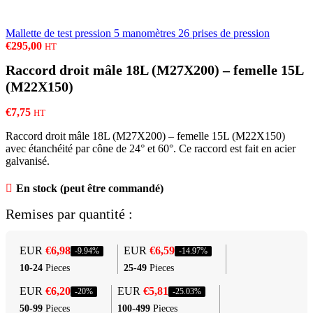
Mallette de test pression 5 manomètres 26 prises de pression
€
295,00
HT
Raccord droit mâle 18L (M27X200) – femelle 15L
(M22X150)
€
7,75
HT
Raccord droit mâle 18L (M27X200) – femelle 15L (M22X150)
avec étanchéité par cône de 24° et 60°. Ce raccord est fait en acier
galvanisé.
En stock (peut être commandé)
Remises par quantité :
EUR
€
6,98
EUR
€
6,59
-9.94%
-14.97%
10-24
Pieces
25-49
Pieces
EUR
€
6,20
EUR
€
5,81
-20%
-25.03%
50-99
Pieces
100-499
Pieces