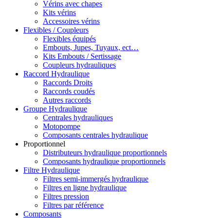
Vérins avec chapes
Kits vérins
Accessoires vérins
Flexibles / Coupleurs
Flexibles équipés
Embouts, Jupes, Tuyaux, ect…
Kits Embouts / Sertissage
Coupleurs hydrauliques
Raccord Hydraulique
Raccords Droits
Raccords coudés
Autres raccords
Groupe Hydraulique
Centrales hydrauliques
Motopompe
Composants centrales hydraulique
Proportionnel
Distributeurs hydraulique proportionnels
Composants hydraulique proportionnels
Filtre Hydraulique
Filtres semi-immergés hydraulique
Filtres en ligne hydraulique
Filtres pression
Filtres par référence
Composants