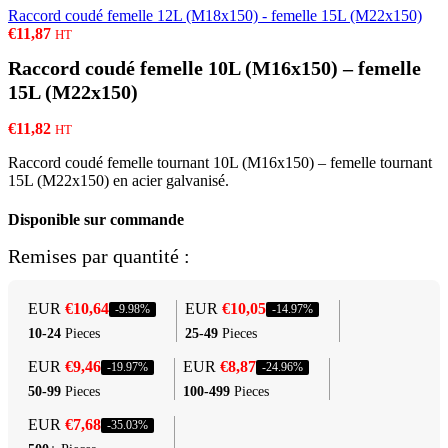
Raccord coudé femelle 12L (M18x150) - femelle 15L (M22x150)
€
11,87
HT
Raccord coudé femelle 10L (M16x150) – femelle
15L (M22x150)
€
11,82
HT
Raccord coudé femelle tournant 10L (M16x150) – femelle tournant
15L (M22x150) en acier galvanisé.
Disponible sur commande
Remises par quantité :
EUR
€
10,64
EUR
€
10,05
-9.98%
-14.97%
10-24
Pieces
25-49
Pieces
EUR
€
9,46
EUR
€
8,87
-19.97%
-24.96%
50-99
Pieces
100-499
Pieces
EUR
€
7,68
-35.03%