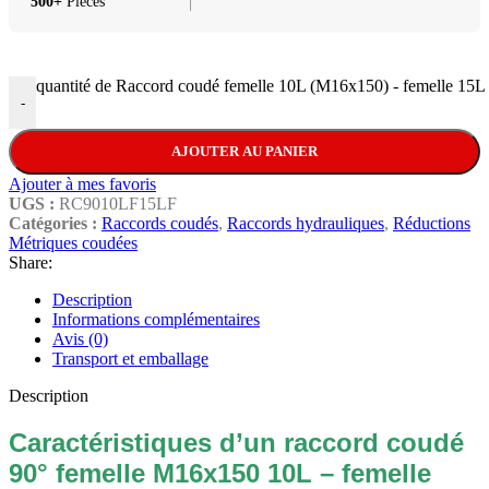
500+
Pieces
quantité de Raccord coudé femelle 10L (M16x150) - femelle 15
-
AJOUTER AU PANIER
Ajouter à mes favoris
UGS :
RC9010LF15LF
Catégories :
Raccords coudés
,
Raccords hydrauliques
,
Réductions
Métriques coudées
Share:
Description
Informations complémentaires
Avis (0)
Transport et emballage
Description
Caractéristiques d’un raccord coudé
90° femelle M16x150 10L – femelle