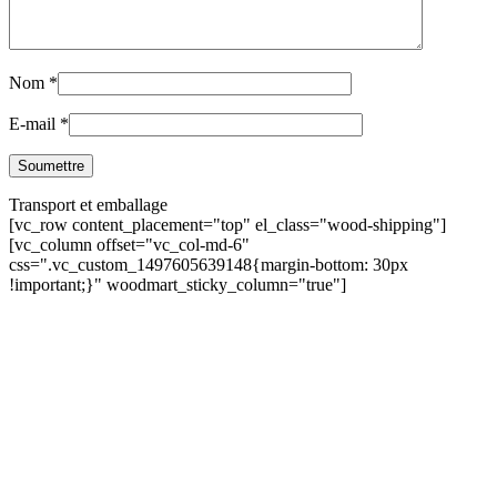
Nom
*
E-mail
*
Transport et emballage
[vc_row content_placement="top" el_class="wood-shipping"]
[vc_column offset="vc_col-md-6"
css=".vc_custom_1497605639148{margin-bottom: 30px
!important;}" woodmart_sticky_column="true"]