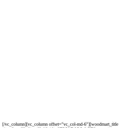
[/vc_column][vc_column offset="vc_col-md-6"][woodmart_title