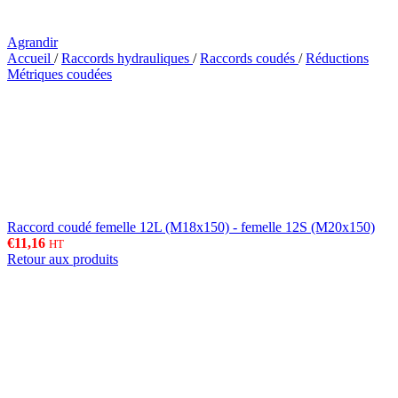
Agrandir
Accueil
/
Raccords hydrauliques
/
Raccords coudés
/
Réductions
Métriques coudées
Raccord coudé femelle 12L (M18x150) - femelle 12S (M20x150)
€
11,16
HT
Retour aux produits