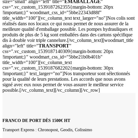
size="small" align="left" title="
EMABALLAGE
"
css=".vc_custom_1539187262355{margin-bottom: 20px
!important;}" woodmart_css_id="5bbe22343d88f"
title_width="100"][vc_column_text text_larger="no"]Nos colis sont
réalisés dans nos locaux ce qui nous permet de nous assurer de la
meilleure qualité d'emballage possible. Les pompes hydrauliques et
produits de plus de 5 kg sont emballées dans des cartons spécifique
dis à double voir triple cannelure.[/vc_column_text][woodmart_title
align="left" title="
TRANSPORT
"
css=".vc_custom_1539187140309{margin-bottom: 20px
!important;}" woodmart_css_id="5bbe21b0b401b"
title_width="100"][vc_column_text
css=".vc_custom_1539187682202{margin-bottom: 30px
!important;}" text_larger="no"]Nos transporteur sont sélectionnés
pour la qualité de leurs prestations. Les accords que nous avons
signé avec eux nous permet de vous assurer le meilleur service
possible.[/vc_column_text][/vc_column][/vc_row]
FRANCO DE PORT DÈS 1500€ HT
Transport Express : Chronopost, Geodis, Colissimo