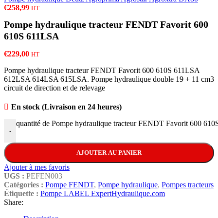
€
258,99
HT
Pompe hydraulique tracteur FENDT Favorit 600
610S 611LSA
€
229,00
HT
Pompe hydraulique tracteur FENDT Favorit 600 610S 611LSA
612LSA 614LSA 615LSA. Pompe hydraulique double 19 + 11 cm3
circuit de direction et de relevage
En stock (Livraison en 24 heures)
quantité de Pompe hydraulique tracteur FENDT Favorit 600 61
-
AJOUTER AU PANIER
Ajouter à mes favoris
UGS :
PEFEN003
Catégories :
Pompe FENDT
,
Pompe hydraulique
,
Pompes tracteurs
Étiquette :
Pompe LABEL ExpertHydraulique.com
Share: