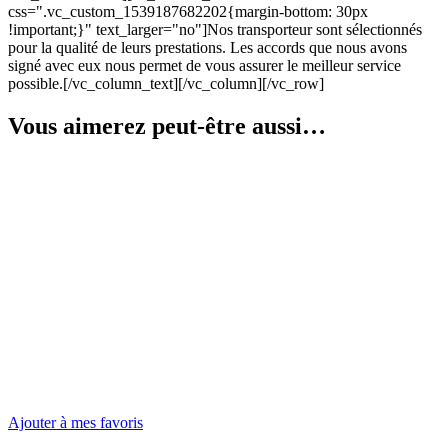
css=".vc_custom_1539187682202{margin-bottom: 30px
!important;}" text_larger="no"]Nos transporteur sont sélectionnés
pour la qualité de leurs prestations. Les accords que nous avons
signé avec eux nous permet de vous assurer le meilleur service
possible.[/vc_column_text][/vc_column][/vc_row]
Vous aimerez peut-être aussi…
Ajouter à mes favoris