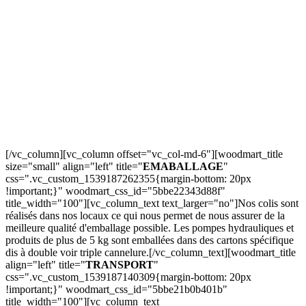
[/vc_column][vc_column offset="vc_col-md-6"][woodmart_title
size="small" align="left" title="
EMABALLAGE
"
css=".vc_custom_1539187262355{margin-bottom: 20px
!important;}" woodmart_css_id="5bbe22343d88f"
title_width="100"][vc_column_text text_larger="no"]Nos colis sont
réalisés dans nos locaux ce qui nous permet de nous assurer de la
meilleure qualité d'emballage possible. Les pompes hydrauliques et
produits de plus de 5 kg sont emballées dans des cartons spécifique
dis à double voir triple cannelure.[/vc_column_text][woodmart_title
align="left" title="
TRANSPORT
"
css=".vc_custom_1539187140309{margin-bottom: 20px
!important;}" woodmart_css_id="5bbe21b0b401b"
title_width="100"][vc_column_text