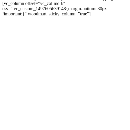
[vc_column offset="vc_col-md-6"
css=".vc_custom_1497605639148{margin-bottom: 30px
!important;}" woodmart_sticky_column="true"]