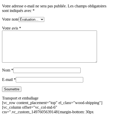
Votre adresse e-mail ne sera pas publiée.
Les champs obligatoires
sont indiqués avec
*
Votre note
Votre avis
*
Nom
*
E-mail
*
Transport et emballage
[vc_row content_placement="top" el_class="wood-shipping"]
[vc_column offset="vc_col-md-6"
css=".vc_custom_1497605639148{margin-bottom: 30px