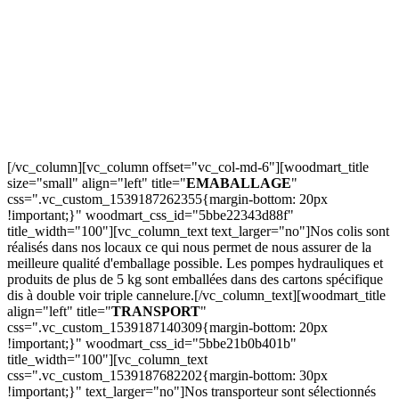
[/vc_column][vc_column offset="vc_col-md-6"][woodmart_title
size="small" align="left" title="
EMABALLAGE
"
css=".vc_custom_1539187262355{margin-bottom: 20px
!important;}" woodmart_css_id="5bbe22343d88f"
title_width="100"][vc_column_text text_larger="no"]Nos colis sont
réalisés dans nos locaux ce qui nous permet de nous assurer de la
meilleure qualité d'emballage possible. Les pompes hydrauliques et
produits de plus de 5 kg sont emballées dans des cartons spécifique
dis à double voir triple cannelure.[/vc_column_text][woodmart_title
align="left" title="
TRANSPORT
"
css=".vc_custom_1539187140309{margin-bottom: 20px
!important;}" woodmart_css_id="5bbe21b0b401b"
title_width="100"][vc_column_text
css=".vc_custom_1539187682202{margin-bottom: 30px
!important;}" text_larger="no"]Nos transporteur sont sélectionnés