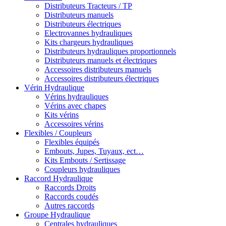
Distributeurs Tracteurs / TP
Distributeurs manuels
Distributeurs électriques
Electrovannes hydrauliques
Kits chargeurs hydrauliques
Distributeurs hydrauliques proportionnels
Distributeurs manuels et électriques
Accessoires distributeurs manuels
Accessoires distributeurs électriques
Vérin Hydraulique
Vérins hydrauliques
Vérins avec chapes
Kits vérins
Accessoires vérins
Flexibles / Coupleurs
Flexibles équipés
Embouts, Jupes, Tuyaux, ect…
Kits Embouts / Sertissage
Coupleurs hydrauliques
Raccord Hydraulique
Raccords Droits
Raccords coudés
Autres raccords
Groupe Hydraulique
Centrales hydrauliques