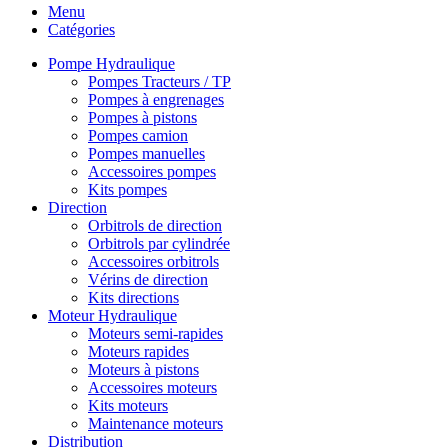
Menu
Catégories
Pompe Hydraulique
Pompes Tracteurs / TP
Pompes à engrenages
Pompes à pistons
Pompes camion
Pompes manuelles
Accessoires pompes
Kits pompes
Direction
Orbitrols de direction
Orbitrols par cylindrée
Accessoires orbitrols
Vérins de direction
Kits directions
Moteur Hydraulique
Moteurs semi-rapides
Moteurs rapides
Moteurs à pistons
Accessoires moteurs
Kits moteurs
Maintenance moteurs
Distribution