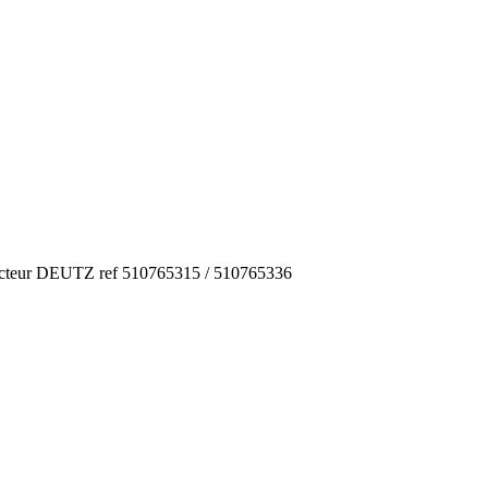
Diviseurs
Joysticks
Radio-co
teur DEUTZ ref 510765315 / 510765336
COMPOSANTS HYDRAULI
ÉLECTRON
CALCULA