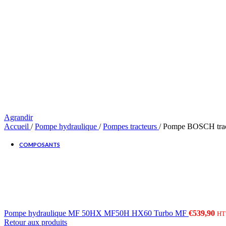
Distributeurs proportionnels
Bobines PVG Danfoss
CONSULTER UN EXPERT
Agrandir
Accueil
/
Pompe hydraulique
/
Pompes tracteurs
/
Pompe BOSCH trac
COMPOSANTS
HYDRAULIQUES
Pompe hydraulique MF 50HX MF50H HX60 Turbo MF
€
539,90
HT
Retour aux produits