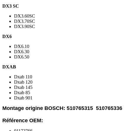
DX3 SC
DX3.60SC
POMPES
DX3.70SC
DX3.90SC
DX6
Kits pompes multiplicateurs
DX6.10
Kits pompes contre paliers
DX6.30
DX6.50
DXAB
Dxab 110
Dxab 120
DISTRIBUTEURS
Dxab 145
Dxab 85
Dxab 901
Kits chargeurs
Montage origine BOSCH: 510765315 510765336
Kits chargeurs proportionnels
Référence OEM:
Kits distributeurs électrique +
radiocommande
01172766