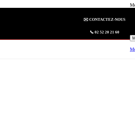
Me
FLEXIBLES & COUPLEU
Id
✉️
CONTACTEZ-NOUS
Mo
SERTISSAGE
📞
02 52 20 21 60
M
Mo
Tuyaux Hydraulique
Jupes à sertir
Embouts à sertir
Protections et fixations
Presses à sertir & Équipements
KITS EMBOUTS / SERTISSAGE
Kits embouts avec jupes
Kits sertissage