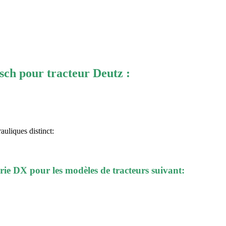
Machine
Presses à
Dénudeu
sch pour tracteur Deutz :
Kits embout
Kits emb
Kits sert
uliques distinct:
X pour les modèles de tracteurs suivant: