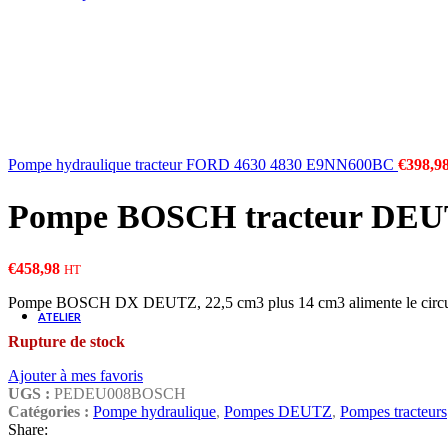
Radiateurs
Diviseurs & Régulateurs de débit
Multiplicateurs & Réducteurs
Vannes
Appareils de mesure et de contrôle (capteurs
Pompe hydraulique tracteur FORD 4630 4830 E9NN600BC
€
398,9
Pompe BOSCH tracteur DEUTZ
CONSULTER UN EXPERT
€
458,98
HT
Pompe BOSCH DX DEUTZ, 22,5 cm3 plus 14 cm3 alimente le circuit hyd
ATELIER
Rupture de stock
Ajouter à mes favoris
UGS :
PEDEU008BOSCH
Catégories :
Pompe hydraulique
,
Pompes DEUTZ
,
Pompes tracteurs
Share:
MATÉRIELS D'ATELIERS & 