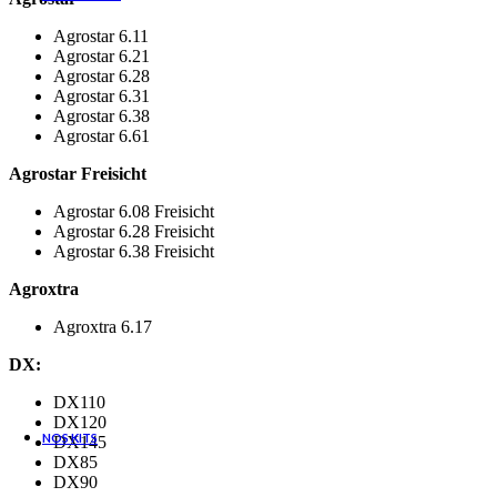
Agrostar 6.11
Agrostar 6.21
Agrostar 6.28
Agrostar 6.31
FILTRES SEMI-
Agrostar 6.38
IMMERGÉS
Agrostar 6.61
Agrostar Freisicht
Filtres semi-immergés
Agrostar 6.08 Freisicht
Agrostar 6.28 Freisicht
Cartouche de rechange de filtre
Agrostar 6.38 Freisicht
semi-immergés
Agroxtra
Agroxtra 6.17
DX:
CONSULTER UN EXPERT
DX110
DX120
NOS KITS
DX145
DX85
DX90