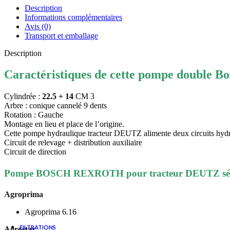
Description
Informations complémentaires
Avis (0)
Huile hydraulique
Transport et emballage
Graisse & Nettoyant frein
Description
Appareils de mesure & Tarage
Caractéristiques de cette pompe double Bo
Joints & Mallettes
Outillages
Cylindrée :
22.5 + 14
CM 3
Arbre : conique cannelé 9 dents
Visserie
Rotation : Gauche
Montage en lieu et place de l’origine.
Cette pompe hydraulique tracteur DEUTZ alimente deux circuits hydra
Circuit de relevage + distribution auxiliaire
Circuit de direction
Pompe BOSCH REXROTH pour tracteur DEUTZ série D
Agroprima
CONSULTER UN EXPERT
Agroprima 6.16
FILTRATIONS
Agrostar