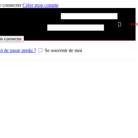
 connecter
Créer mon compte
RS
entifiant ou e-mail
*
Obligatoire
€
0,0
t de passe
*
Obligatoire
COUPLEURS
e connecter
t de passe perdu ?
Se souvenir de moi
Push Pull ISO-A
Face Plane ISO-F
Coupleurs à visser
Coupleurs passe-cloison
Coupleurs frein de remorque
Kits pour distributeur
Manchons grippe
Protections coupleurs