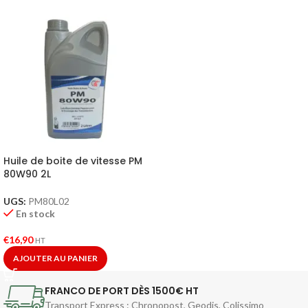
Huile de boite de vitesse PM
80W90 2L
UGS:
PM80L02
En stock
€
16,90
HT
AJOUTER AU PANIER
FRANCO DE PORT DÈS 1500€ HT
Transport Express : Chronopost, Geodis, Colissimo