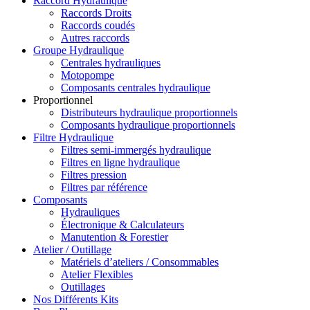
Raccord Hydraulique
Raccords Droits
Raccords coudés
Autres raccords
Groupe Hydraulique
Centrales hydrauliques
Motopompe
Composants centrales hydraulique
Proportionnel
Distributeurs hydraulique proportionnels
Composants hydraulique proportionnels
Filtre Hydraulique
Filtres semi-immergés hydraulique
Filtres en ligne hydraulique
Filtres pression
Filtres par référence
Composants
Hydrauliques
Électronique & Calculateurs
Manutention & Forestier
Atelier / Outillage
Matériels d’ateliers / Consommables
Atelier Flexibles
Outillages
Nos Différents Kits