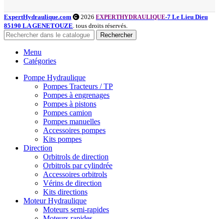
ExpertHydraulique.com
2026
-7 Le Lieu Dieu
EXPERTHYDRAULIQUE
85190 LA GENETOUZE
. tous droits réservés.
Rechercher
Menu
Catégories
Pompe Hydraulique
Pompes Tracteurs / TP
Pompes à engrenages
Pompes à pistons
Pompes camion
Pompes manuelles
Accessoires pompes
Kits pompes
Direction
Orbitrols de direction
Orbitrols par cylindrée
Accessoires orbitrols
Vérins de direction
Kits directions
Moteur Hydraulique
Moteurs semi-rapides
Moteurs rapides