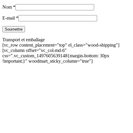
Nom
*
E-mail
*
Transport et emballage
[vc_row content_placement="top" el_class="wood-shipping"]
[vc_column offset="vc_col-md-6"
css=".vc_custom_1497605639148{margin-bottom: 30px
!important;}" woodmart_sticky_column="true"]