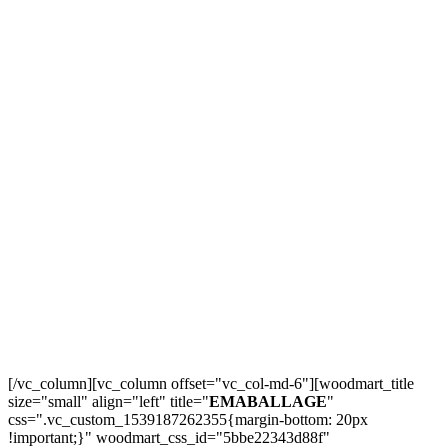
[/vc_column][vc_column offset="vc_col-md-6"][woodmart_title
size="small" align="left" title="
EMABALLAGE
"
css=".vc_custom_1539187262355{margin-bottom: 20px
!important;}" woodmart_css_id="5bbe22343d88f"