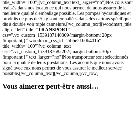
title_width="100"][vc_column_text text_larger="no"]Nos colis sont
réalisés dans nos locaux ce qui nous permet de nous assurer de la
meilleure qualité d'emballage possible. Les pompes hydrauliques et
produits de plus de 5 kg sont emballées dans des cartons spécifique
dis à double voir triple cannelure.[/vc_column_text][woodmart_title
align="left" title="
TRANSPORT
"
css=".vc_custom_1539187140309{margin-bottom: 20px
!important;}" woodmart_css_id="5bbe21b0b401b"
title_width="100"][vc_column_text
css=".vc_custom_1539187682202{margin-bottom: 30px
!important;}" text_larger="no"]Nos transporteur sont sélectionnés
pour la qualité de leurs prestations. Les accords que nous avons
signé avec eux nous permet de vous assurer le meilleur service
possible.[/vc_column_text][/vc_column][/vc_row]
Vous aimerez peut-être aussi…