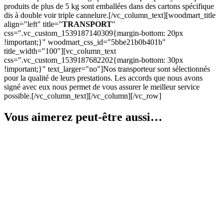
produits de plus de 5 kg sont emballées dans des cartons spécifique
dis à double voir triple cannelure.[/vc_column_text][woodmart_title
align="left" title="
TRANSPORT
"
css=".vc_custom_1539187140309{margin-bottom: 20px
!important;}" woodmart_css_id="5bbe21b0b401b"
title_width="100"][vc_column_text
css=".vc_custom_1539187682202{margin-bottom: 30px
!important;}" text_larger="no"]Nos transporteur sont sélectionnés
pour la qualité de leurs prestations. Les accords que nous avons
signé avec eux nous permet de vous assurer le meilleur service
possible.[/vc_column_text][/vc_column][/vc_row]
Vous aimerez peut-être aussi…