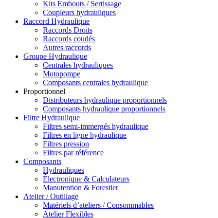
Kits Embouts / Sertissage
Coupleurs hydrauliques
Raccord Hydraulique
Raccords Droits
Raccords coudés
Autres raccords
Groupe Hydraulique
Centrales hydrauliques
Motopompe
Composants centrales hydraulique
Proportionnel
Distributeurs hydraulique proportionnels
Composants hydraulique proportionnels
Filtre Hydraulique
Filtres semi-immergés hydraulique
Filtres en ligne hydraulique
Filtres pression
Filtres par référence
Composants
Hydrauliques
Électronique & Calculateurs
Manutention & Forestier
Atelier / Outillage
Matériels d’ateliers / Consommables
Atelier Flexibles