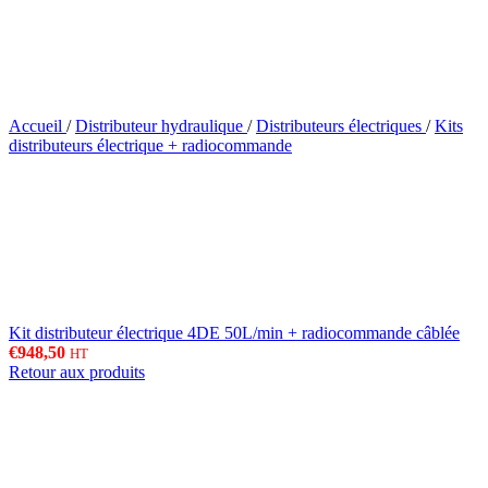
Accueil
/
Distributeur hydraulique
/
Distributeurs électriques
/
Kits
distributeurs électrique + radiocommande
Kit distributeur électrique 4DE 50L/min + radiocommande câblée
€
948,50
HT
Retour aux produits