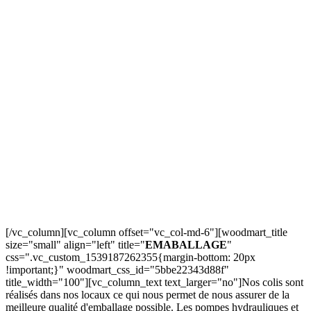
[/vc_column][vc_column offset="vc_col-md-6"][woodmart_title
size="small" align="left" title="
EMABALLAGE
"
css=".vc_custom_1539187262355{margin-bottom: 20px
!important;}" woodmart_css_id="5bbe22343d88f"
title_width="100"][vc_column_text text_larger="no"]Nos colis sont
réalisés dans nos locaux ce qui nous permet de nous assurer de la
meilleure qualité d'emballage possible. Les pompes hydrauliques et