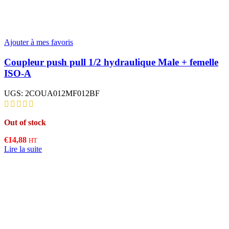
Ajouter à mes favoris
Coupleur push pull 1/2 hydraulique Male + femelle
ISO-A
UGS:
2COUA012MF012BF
Out of stock
€
14,88
HT
Lire la suite