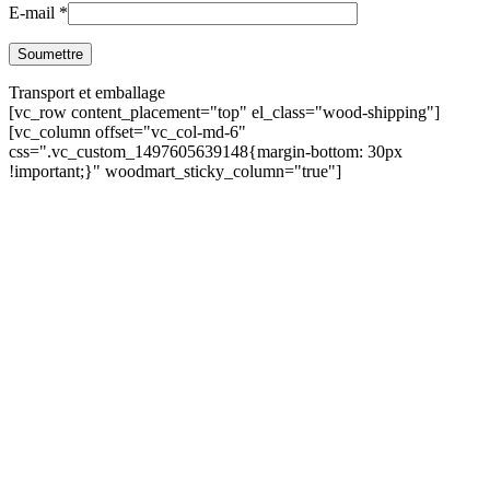
E-mail
*
Transport et emballage
[vc_row content_placement="top" el_class="wood-shipping"]
[vc_column offset="vc_col-md-6"
css=".vc_custom_1497605639148{margin-bottom: 30px
!important;}" woodmart_sticky_column="true"]