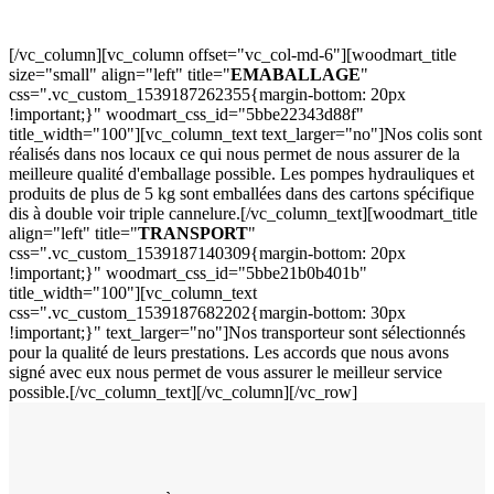
[/vc_column][vc_column offset="vc_col-md-6"][woodmart_title
size="small" align="left" title="
EMABALLAGE
"
css=".vc_custom_1539187262355{margin-bottom: 20px
!important;}" woodmart_css_id="5bbe22343d88f"
title_width="100"][vc_column_text text_larger="no"]Nos colis sont
réalisés dans nos locaux ce qui nous permet de nous assurer de la
meilleure qualité d'emballage possible. Les pompes hydrauliques et
produits de plus de 5 kg sont emballées dans des cartons spécifique
dis à double voir triple cannelure.[/vc_column_text][woodmart_title
align="left" title="
TRANSPORT
"
css=".vc_custom_1539187140309{margin-bottom: 20px
!important;}" woodmart_css_id="5bbe21b0b401b"
title_width="100"][vc_column_text
css=".vc_custom_1539187682202{margin-bottom: 30px
!important;}" text_larger="no"]Nos transporteur sont sélectionnés
pour la qualité de leurs prestations. Les accords que nous avons
signé avec eux nous permet de vous assurer le meilleur service
possible.[/vc_column_text][/vc_column][/vc_row]