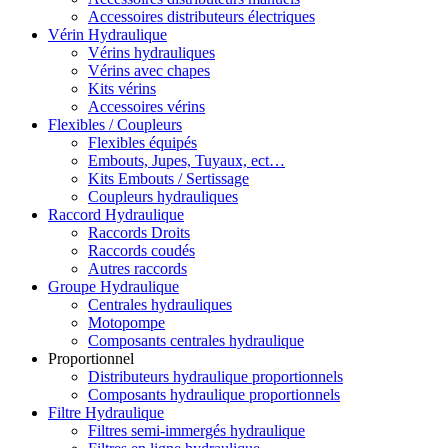
Accessoires distributeurs électriques
Vérin Hydraulique
Vérins hydrauliques
Vérins avec chapes
Kits vérins
Accessoires vérins
Flexibles / Coupleurs
Flexibles équipés
Embouts, Jupes, Tuyaux, ect…
Kits Embouts / Sertissage
Coupleurs hydrauliques
Raccord Hydraulique
Raccords Droits
Raccords coudés
Autres raccords
Groupe Hydraulique
Centrales hydrauliques
Motopompe
Composants centrales hydraulique
Proportionnel
Distributeurs hydraulique proportionnels
Composants hydraulique proportionnels
Filtre Hydraulique
Filtres semi-immergés hydraulique