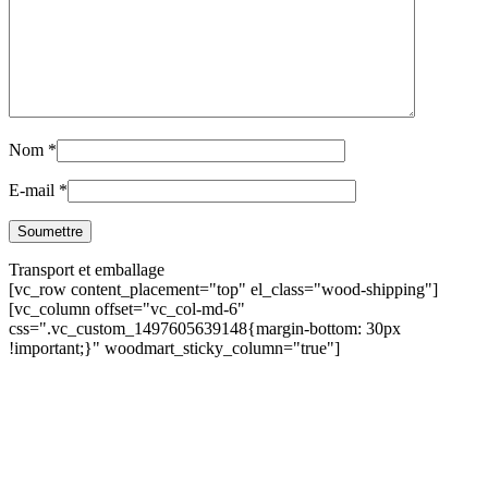
Nom
*
E-mail
*
Transport et emballage
[vc_row content_placement="top" el_class="wood-shipping"]
[vc_column offset="vc_col-md-6"
css=".vc_custom_1497605639148{margin-bottom: 30px
!important;}" woodmart_sticky_column="true"]