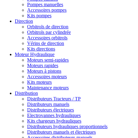
Pompes manuelles
Accessoires pompes
Kits pompes
Direction
Orbitrols de direction
Orbitrols par cylindrée
Accessoires orbitrols
Vérins de direction
Kits directions
Moteur Hydraulique
Moteurs semi-rapides
Moteurs rapides
Moteurs à pistons
Accessoires moteurs
Kits moteurs
Maintenance moteurs
Distribution
Distributeurs Tracteurs / TP
Distributeurs manuels
Distributeurs électriques
Electrovannes hydrauliques
Kits chargeurs hydrauliques
Distributeurs hydrauliques proportionnels
Distributeurs manuels et électriques
Accessoires distributeurs manuels