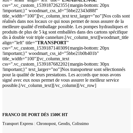
css=".vc_custom_1539187262355{margin-bottom: 20px
!important;}" woodmart_css_id="5bbe22343d88f"
title_width="100"][vc_column_text text_larger="no"]Nos colis sont
réalisés dans nos locaux ce qui nous permet de nous assurer de la
meilleure qualité d'emballage possible. Les pompes hydrauliques et
produits de plus de 5 kg sont emballées dans des cartons spécifique
dis à double voir triple cannelure.[/vc_column_text][woodmart_title
align="left" title="
TRANSPORT
"
css=".vc_custom_1539187140309{margin-bottom: 20px
!important;}" woodmart_css_id="5bbe21b0b401b"
title_width="100"][vc_column_text
css=".vc_custom_1539187682202{margin-bottom: 30px
!important;}" text_larger="no"]Nos transporteur sont sélectionnés
pour la qualité de leurs prestations. Les accords que nous avons
signé avec eux nous permet de vous assurer le meilleur service
possible.[/vc_column_text][/vc_column][/vc_row]
FRANCO DE PORT DÈS 1500€ HT
Transport Express : Chronopost, Geodis, Colissimo