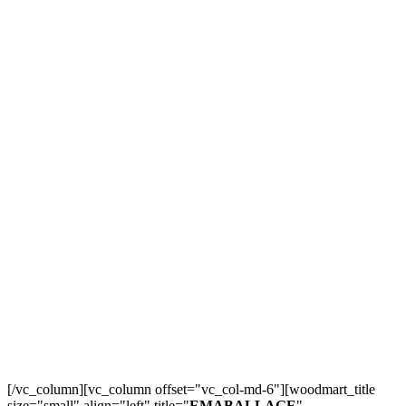
[/vc_column][vc_column offset="vc_col-md-6"][woodmart_title
size="small" align="left" title="
EMABALLAGE
"