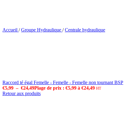
Accueil
/
Groupe Hydraulique
/
Centrale hydraulique
Raccord té égal Femelle - Femelle - Femelle non tournant BSP
€
5,99
–
€
24,49
Plage de prix : €5,99 à €24,49
HT
Retour aux produits