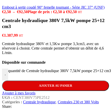
Embout à sertir coudé 90° femelle tournant - Série JIC 37° (UNF)
€
2,50
–
€
92,50
Plage de prix : €2,50 à €92,50
HT
Centrale hydraulique 380V 7,5kW pompe 25+12
cm3
€
1.387,99
HT
Centrale hydraulique 380V et 1,5Kw pompe 3,3cm3, avec un
réservoir à choisir. Cette centrale permet d’obtenir un débit de 4,6
L/min.
Disponible sur commande
quantité de Centrale hydraulique 380V 7,5kW pompe 25+12 cm3
-
AJOUTER AU PANIER
Ajouter à mes favoris
UGS :
CENT380V75PE2512
Catégories :
Centrale hydraulique
,
Centrales 230 et 380 Volts
Share: