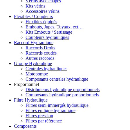
Vérins avec chapes
Kits vérins
Accessoires vérins
Flexibles / Coupleurs
Flexibles équipés
Embouts, Jupes, Tuyaux, ect…
Kits Embouts / Sertissage
Coupleurs hydrauliques
Raccord Hydraulique
Raccords Droits
Raccords coudés
Autres raccords
Groupe Hydraulique
Centrales hydrauliques
Motopompe
Composants centrales hydraulique
Proportionnel
Distributeurs hydraulique proportionnels
Composants hydraulique proportionnels
Filtre Hydraulique
Filtres semi-immergés hydraulique
Filtres en ligne hydraulique
Filtres pression
Filtres par référence
Composants