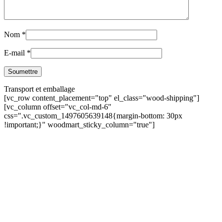
Nom
*
E-mail
*
Transport et emballage
[vc_row content_placement="top" el_class="wood-shipping"]
[vc_column offset="vc_col-md-6"
css=".vc_custom_1497605639148{margin-bottom: 30px
!important;}" woodmart_sticky_column="true"]