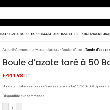
URS
CENTRALES
PROPORTIONNELS
COMPOSANTS
ATELIER
FILTRATIONS
NOS KITS
BON
Accueil
/
Composants
/
Accumulateurs / Boules d'azote
/
Boule d’azote 
Boule d’azote taré à 50 B
€
444,98
HT
Un accumulateur ou boule d’azote référence F411961020010 pour tract
Disponible sur commande
-
+