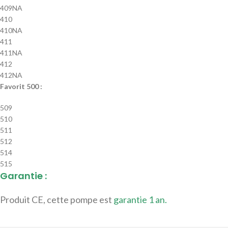
409NA
410
410NA
411
411NA
412
412NA
Favorit 500 :
509
510
511
512
514
515
Garantie :
Produit CE, cette pompe est
garantie 1 an.