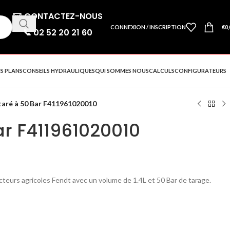
✉️
CONTACTEZ-NOUS
CONNEXION / INSCRIPTION
€
0,
📞
02 52 20 21 60
S PLANS
CONSEILS HYDRAULIQUES
QUI SOMMES NOUS
CALCULS
CONFIGURATEURS
taré à 50 Bar F411961020010
ar F411961020010
eurs agricoles Fendt avec un volume de 1.4L et 50 Bar de tarage.