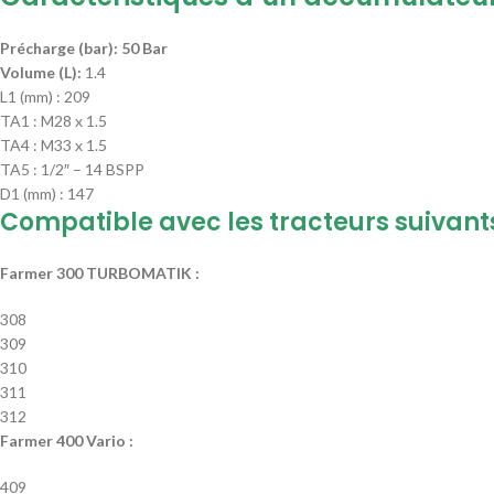
Précharge (bar): 50 Bar
Volume (L):
1.4
L1 (mm) : 209
TA1 : M28 x 1.5
TA4 : M33 x 1.5
TA5 : 1/2″ – 14 BSPP
D1 (mm) : 147
Compatible avec les tracteurs suivants
Farmer 300 TURBOMATIK :
308
309
310
311
312
Farmer 400 Vario :
409