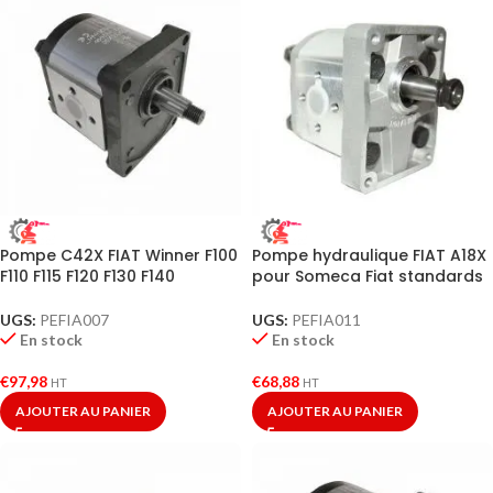
Pompe C42X FIAT Winner F100
Pompe hydraulique FIAT A18X
F110 F115 F120 F130 F140
pour Someca Fiat standards
UGS:
PEFIA007
UGS:
PEFIA011
En stock
En stock
€
97,98
€
68,88
HT
HT
AJOUTER AU PANIER
AJOUTER AU PANIER