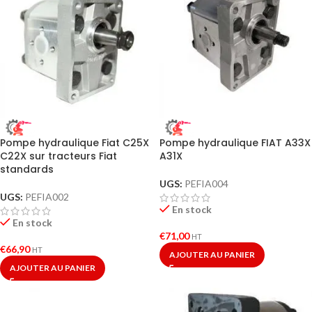
Pompe hydraulique Fiat C25X
Pompe hydraulique FIAT A33X
C22X sur tracteurs Fiat
A31X
standards
UGS:
PEFIA004
UGS:
PEFIA002
En stock
En stock
€
71,00
HT
€
66,90
HT
AJOUTER AU PANIER
AJOUTER AU PANIER