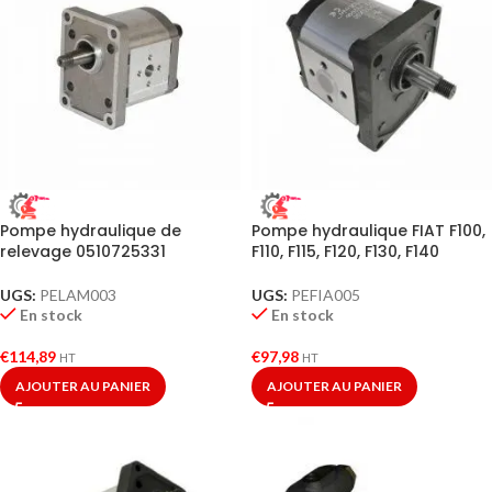
Pompe hydraulique de
Pompe hydraulique FIAT F100,
relevage 0510725331
F110, F115, F120, F130, F140
UGS:
PELAM003
UGS:
PEFIA005
En stock
En stock
€
114,89
€
97,98
HT
HT
AJOUTER AU PANIER
AJOUTER AU PANIER