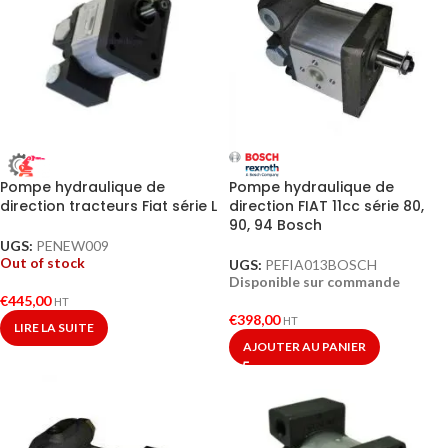
Pompe hydraulique de
Pompe hydraulique de
direction FIAT 11cc série 80,
direction tracteurs Fiat série L
90, 94 Bosch
UGS:
PENEW009
Out of stock
UGS:
PEFIA013BOSCH
Disponible sur commande
€
445,00
HT
€
398,00
HT
LIRE LA SUITE
AJOUTER AU PANIER